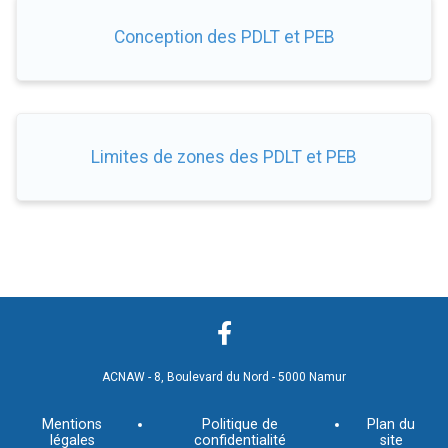
Conception des PDLT et PEB
Limites de zones des PDLT et PEB
ACNAW - 8, Boulevard du Nord - 5000 Namur
Mentions
Politique de
Plan du
légales
confidentialité
site