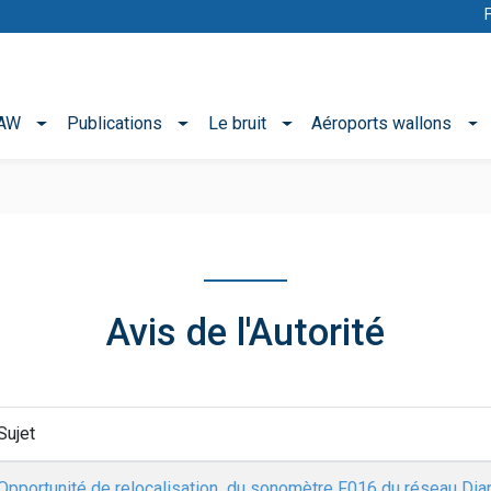
NAW
Publications
Le bruit
Aéroports wallons
Avis de l'Autorité
Sujet
Opportunité de relocalisation du sonomètre F016 du réseau Diapa