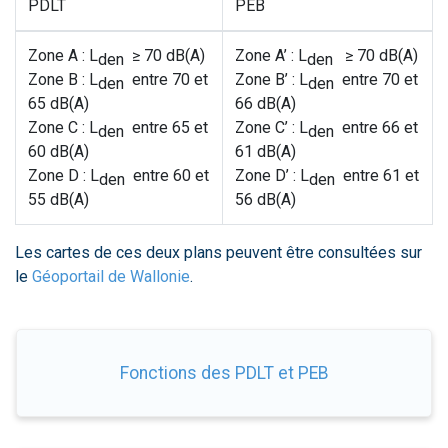
PDLT
PEB
Zone A : L
≥ 70 dB(A)
Zone A’ : L
≥ 70 dB(A)
den
den
Zone B : L
entre 70 et
Zone B’ : L
entre 70 et
den
den
65 dB(A)
66 dB(A)
Zone C : L
entre 65 et
Zone C’ : L
entre 66 et
den
den
60 dB(A)
61 dB(A)
Zone D : L
entre 60 et
Zone D’ : L
entre 61 et
den
den
55 dB(A)
56 dB(A)
Les cartes de ces deux plans peuvent être consultées sur
le
Géoportail de Wallonie
.
Fonctions des PDLT et PEB